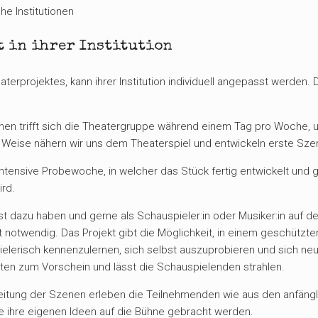
he Institutionen
t in ihrer Institution
eaterprojektes, kann ihrer Institution individuell angepasst werde
n trifft sich die Theatergruppe während einem Tag pro Woche, u
 Weise nähern wir uns dem Theaterspiel und entwickeln erste Sze
intensive Probewoche, in welcher das Stück fertig entwickelt und
ird.
ust dazu haben und gerne als Schauspieler:in oder Musiker:in auf 
t notwendig. Das Projekt gibt die Möglichkeit, in einem geschützt
lerisch kennenzulernen, sich selbst auszuprobieren und sich neu 
en zum Vorschein und lässt die Schauspielenden strahlen.
itung der Szenen erleben die Teilnehmenden wie aus den anfängli
e ihre eigenen Ideen auf die Bühne gebracht werden.