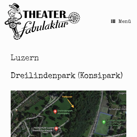
Zum
Inhalt
springen
Menü
Luzern
Dreilindenpark (Konsipark)