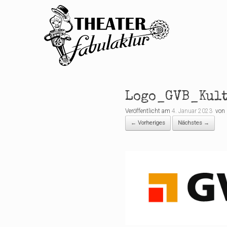
Zum
Inhalt
springen
Logo_GVB_Kult
Veröffentlicht am
4. Januar 2023
von
← Vorheriges
Nächstes →