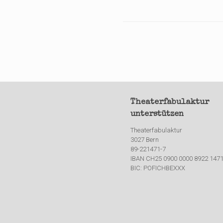
Theaterfabulaktur
unterstützen
Theaterfabulaktur
3027 Bern
89-221471-7
IBAN CH25 0900 0000 8922 1471
BIC: POFICHBEXXX