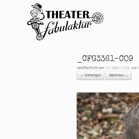
Zum
Inhalt
springen
_CFG3361-CO9
Veröffentlicht am
20. März 2018
von
← Vorheriges
Nächstes →