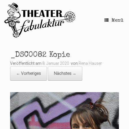
Zum
Inhalt
springen
Menü
_DSC0082 Kopie
Veröffentlicht am
8. Januar 2020
von
Rena Hauser
← Vorheriges
Nächstes →