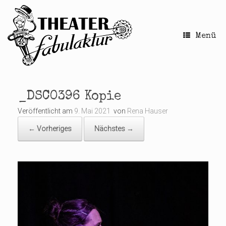
Zum
Inhalt
springen
Menü
_DSC0396 Kopie
Veröffentlicht am
9. Mai 2021
von
Rena Hauser
← Vorheriges
Nächstes →