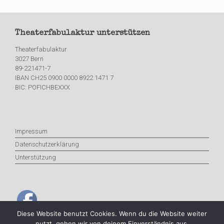
Theaterfabulaktur unterstützen
Theaterfabulaktur
3027 Bern
89-221471-7
IBAN CH25 0900 0000 8922 1471 7
BIC: POFICHBEXXX
Impressum
Datenschutzerklärung
Unterstützung
Diese Website benutzt Cookies. Wenn du die Website weiter
nutzt, gehen wir von deinem Einverständnis aus.