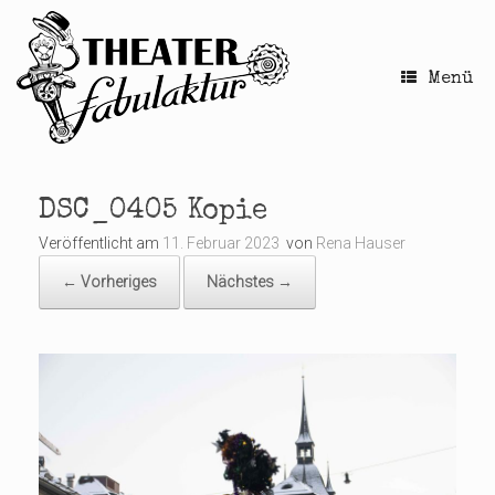
Zum
Inhalt
springen
Menü
DSC_0405 Kopie
Veröffentlicht am
11. Februar 2023
von
Rena Hauser
← Vorheriges
Nächstes →