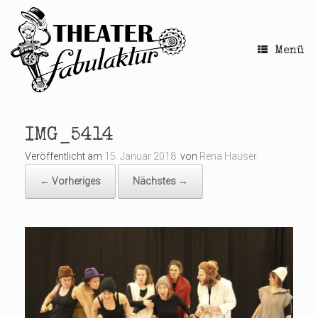
Zum
Inhalt
springen
Menü
IMG_5414
Veröffentlicht am
15. Januar 2018
von
Rena Hauser
← Vorheriges
Nächstes →