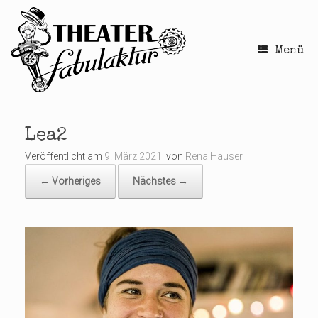
Zum
Inhalt
springen
Menü
Lea2
Veröffentlicht am
9. März 2021
von
Rena Hauser
← Vorheriges
Nächstes →