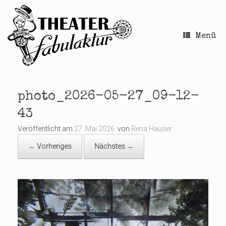
Zum
Inhalt
springen
Menü
photo_2026-05-27_09-12-
43
Veröffentlicht am
27. Mai 2026
von
Rena Hauser
← Vorheriges
Nächstes →