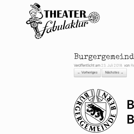
Zum
Inhalt
springen
Burgergemeind
Veröffentlicht am
23. Juli 2018
von
R
← Vorheriges
Nächstes →