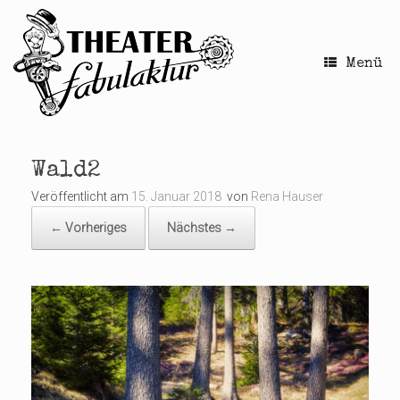
Zum
Inhalt
springen
Menü
Wald2
Veröffentlicht am
15. Januar 2018
von
Rena Hauser
← Vorheriges
Nächstes →